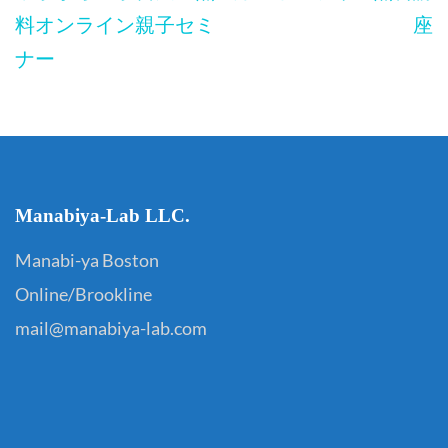
ナ
料オンライン親子セミ
座
ビ
ナー
ゲ
ー
シ
ョ
Manabiya-Lab LLC.
ン
Manabi-ya Boston
Online/Brookline
mail@manabiya-lab.com