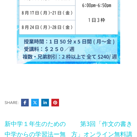
SHARE:
投
新中学１年生のための
第3回「作文の書き
稿
中学からの学習法ー無
方」オンライン無料講