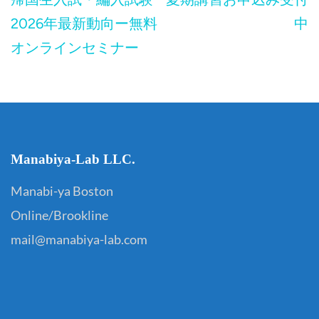
稿
2026年最新動向ー無料
中
ナ
オンラインセミナー
ビ
ゲ
ー
シ
Manabiya-Lab LLC.
ョ
ン
Manabi-ya Boston
Online/Brookline
mail@manabiya-lab.com