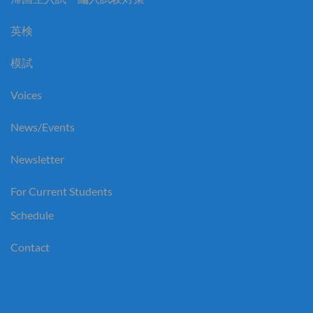
英検
模試
Voices
News/Events
Newsletter
For Current Students
Schedule
Contact