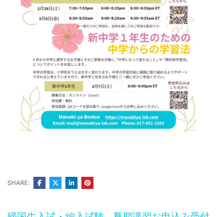
SHARE:
投
帰国生入試・編入試験
夏期講習お申込み受付