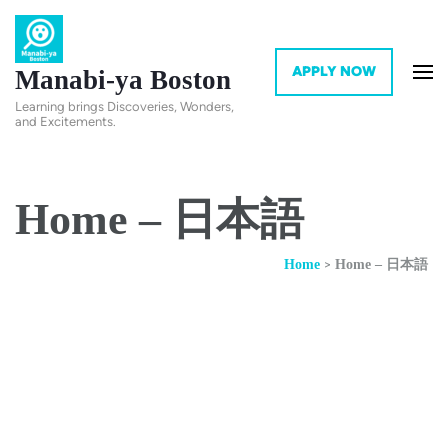
APPLY NOW
Manabi-ya Boston
Learning brings Discoveries, Wonders,
and Excitements.
Home – 日本語
>
Home
Home – 日本語