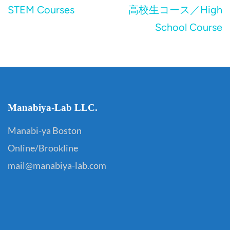
投
STEM Courses
高校生コース／High
稿
School Course
ナ
ビ
ゲ
ー
Manabiya-Lab LLC.
シ
ョ
Manabi-ya Boston
ン
Online/Brookline
mail@manabiya-lab.com